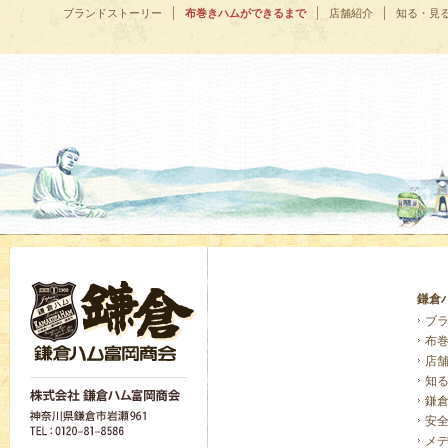
ブランドストーリー
布巻きハムができるまで
店舗紹介
知る・見
鎌倉
ブ
布
店
知
鎌
安
メ