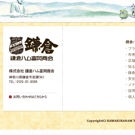
鎌倉
ブ
布
店
知
鎌
安
メ
採
個