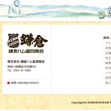
鎌倉
ブ
布
店
知
鎌
安
メ
採
個