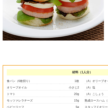
材料（1人分）
食パン（6枚切り）
1枚
（A）オリーブオ
オリーブオイル
小さじ2
（A）塩
トマト
20g
（A）こしょう
モッツァレラチーズ
15g
熟成ロースハム（
ベビーリーフ
5g
スタッフドオリー