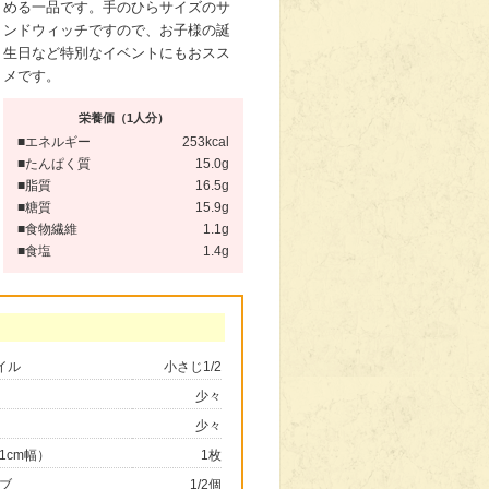
める一品です。手のひらサイズのサ
ンドウィッチですので、お子様の誕
生日など特別なイベントにもおスス
メです。
栄養価（1人分）
■エネルギー
253kcal
■たんぱく質
15.0g
■脂質
16.5g
■糖質
15.9g
■食物繊維
1.1g
■食塩
1.4g
イル
小さじ1/2
少々
少々
1cm幅）
1枚
ブ
1/2個