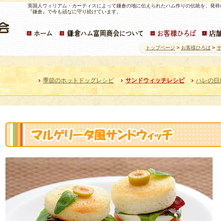
英国人ウィリアム・カーティスによって鎌倉の地に伝えられたハム作りの伝統を、発祥
『鎌倉』で今も頑なに守り続けています。
トップページ
>
お客様ひろば
>
季節のホットドッグレシピ
サンドウィッチレシピ
ハレの日